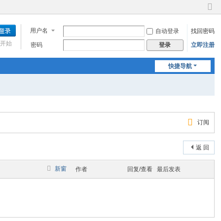
切
换
用户名
自动登录
找回密码
到
窄
开始
密码
立即注册
登录
版
快捷导航
订阅
返 回
新窗
作者
回复/查看
最后发表