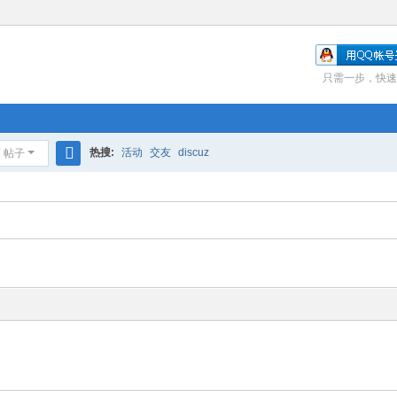
只需一步，快速
热搜:
活动
交友
discuz
帖子
搜
索